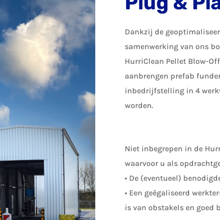
Plug & Pl
Dankzij de geoptimalisee
samenwerking van ons b
HurriClean Pellet Blow-Off
aanbrengen prefab funder
inbedrijfstelling in 4 wer
worden.
Niet inbegrepen in de Hurr
waarvoor u als opdrachtgev
• De (eventueel) benodigd
• Een geëgaliseerd werkte
is van obstakels en goed b