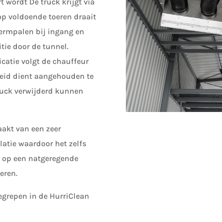
t wordt De truck krijgt via
 op voldoende toeren draait
ermpalen bij ingang en
tie door de tunnel.
catie volgt de chauffeur
lheid dient aangehouden te
truck verwijderd kunnen
akt van een zeer
latie waardoor het zelfs
s op een natgeregende
eren.
egrepen in de HurriClean