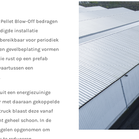
 Pellet Blow-Off bedragen
digde installatie
 bereikbaar voor periodiek
 en gevelbeplating vormen
ie rust op een prefab
waartussen een
.
 uit een energiezuinige
or met daaraan gekoppelde
truck blaast deze vanaf
t geheel schoon. In de
tregelen opgenomen om
k te reduceren.