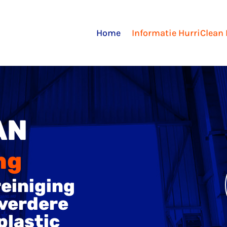
Home
Informatie HurriClean
AN
ng
reiniging
 verdere
plastic