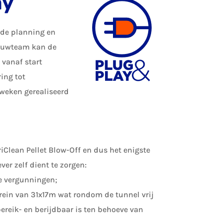
ay
rde planning en
ouwteam kan de
 vanaf start
ing tot
kweken gerealiseerd
iClean Pellet Blow-Off en dus het enigste
er zelf dient te zorgen:
e vergunningen;
rrein van 31x17m wat rondom de tunnel vrij
ereik- en berijdbaar is ten behoeve van