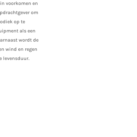
rein voorkomen en
 opdrachtgever om
odiek op te
uipment als een
aarnaast wordt de
en wind en regen
e levensduur.